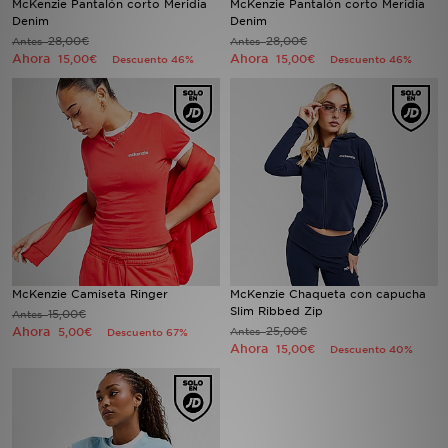
McKenzie Pantalón corto Meridia
McKenzie Pantalón corto Meridia
Denim
Denim
28,00€
28,00€
Antes
Antes
MI JD
Ahora
Ahora
15,00€
15,00€
Descuento 46%
Descuento 46%
McKenzie Camiseta Ringer
McKenzie Chaqueta con capucha
Slim Ribbed Zip
15,00€
Antes
Ahora
25,00€
5,00€
Antes
Descuento 67%
Ahora
15,00€
Descuento 40%