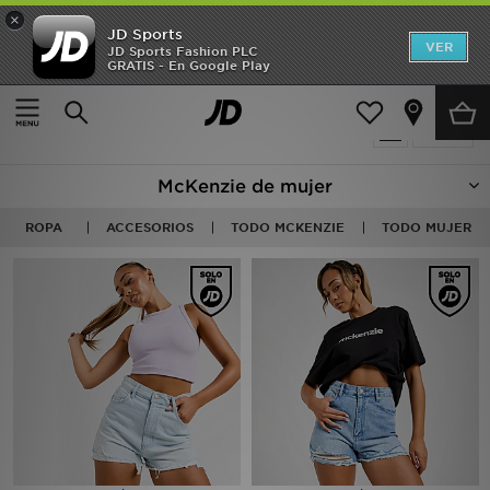
×
JD Sports
Hombre
VER
JD Sports Fashion PLC
GRATIS - En Google Play
Página principal
Mujer
Mujer
5 productos encontrados
Filtrar
Niños
McKenzie de mujer
Accesorios
ROPA
ACCESORIOS
TODO MCKENZIE
TODO MUJER
Estilo
Ver Marcas
Deportes & Fitness
JD Fútbol
Ofertas
TARJETA REGALO