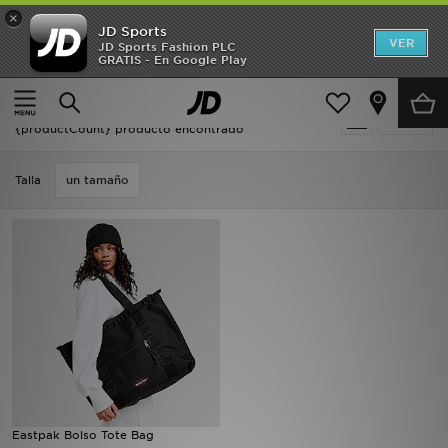
×
JD Sports
Hombre
VER
JD Sports Fashion PLC
GRATIS - En Google Play
Página principal
Mujer
Mujer
Oferta | Mujer - Eastpak
Filtrar
Niños
{productCount} producto encontrado
Accesorios
Talla
un tamaño
Estilo
Ver Marcas
Deportes & Fitness
JD Fútbol
Ofertas
Eastpak Bolso Tote Bag
TARJETA REGALO