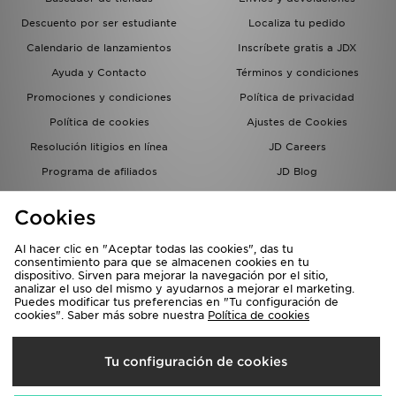
Descuento por ser estudiante
Localiza tu pedido
Calendario de lanzamientos
Inscríbete gratis a JDX
Ayuda y Contacto
Términos y condiciones
Promociones y condiciones
Política de privacidad
Política de cookies
Ajustes de Cookies
Resolución litigios en línea
JD Careers
Programa de afiliados
JD Blog
Sistema interno de información
del grupo JD - Whistleblowing
Cookies
Al hacer clic en "Aceptar todas las cookies", das tu
consentimiento para que se almacenen cookies en tu
dispositivo. Sirven para mejorar la navegación por el sitio,
analizar el uso del mismo y ayudarnos a mejorar el marketing.
Puedes modificar tus preferencias en "Tu configuración de
cookies". Saber más sobre nuestra
Política de cookies
Selecciona País
Tu configuración de cookies
España