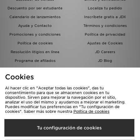
Descuento por ser estudiante
Localiza tu pedido
Calendario de lanzamientos
Inscríbete gratis a JDX
Ayuda y Contacto
Términos y condiciones
Promociones y condiciones
Política de privacidad
Política de cookies
Ajustes de Cookies
Resolución litigios en línea
JD Careers
Programa de afiliados
JD Blog
Sistema interno de información
del grupo JD - Whistleblowing
Cookies
Al hacer clic en "Aceptar todas las cookies", das tu
consentimiento para que se almacenen cookies en tu
dispositivo. Sirven para mejorar la navegación por el sitio,
analizar el uso del mismo y ayudarnos a mejorar el marketing.
Puedes modificar tus preferencias en "Tu configuración de
cookies". Saber más sobre nuestra
Política de cookies
Selecciona País
Tu configuración de cookies
España