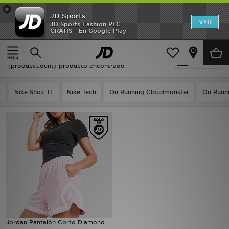
×
JD Sports
Hombre
VER
JD Sports Fashion PLC
GRATIS - En Google Play
Página principal
Mujer
Mujer
Mujer - Jordan Diamond
Filtrar
Niños
{productCount} producto encontrado
Accesorios
x
Nike Shox TL
Nike Tech
On Running Cloudmonster
On Runni
Estilo
Ver Marcas
Deportes & Fitness
JD Fútbol
Ofertas
Jordan Pantalón Corto Diamond
TARJETA REGALO