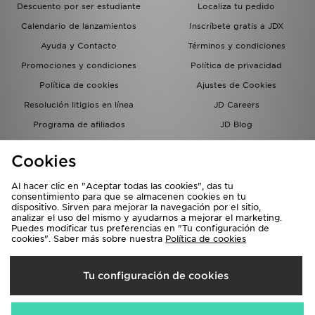
Descuento por ser estudiante
Localiza tu pedido
Calendario de lanzamientos
Inscríbete gratis a JDX
Ayuda y Contacto
Términos y condiciones
Promociones y condiciones
Política de privacidad
Política de cookies
Ajustes de Cookies
Resolución litigios en línea
JD Careers
Programa de afiliados
JD Blog
Sistema interno de información
del grupo JD - Whistleblowing
Cookies
Al hacer clic en "Aceptar todas las cookies", das tu
consentimiento para que se almacenen cookies en tu
dispositivo. Sirven para mejorar la navegación por el sitio,
analizar el uso del mismo y ayudarnos a mejorar el marketing.
Puedes modificar tus preferencias en "Tu configuración de
cookies". Saber más sobre nuestra
Política de cookies
Selecciona País
Tu configuración de cookies
España