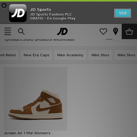
×
JD Sports
Hombre
VER
JD Sports Fashion PLC
GRATIS - En Google Play
Página principal
Mujer
Mujer
Mujer - Jordan Air 1 Mid
Filtrar
Niños
{productCount} producto encontrado
Accesorios
ell Rebel
New Era Caps
Nike Academy
Nike Shox
Nike Shox
Estilo
Ver Marcas
Deportes & Fitness
JD Fútbol
Ofertas
Jordan Air 1 Mid Women's
TARJETA REGALO