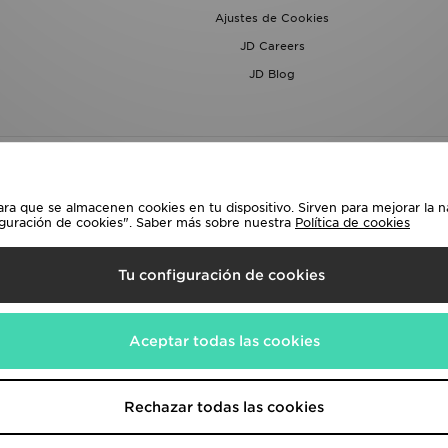
Ajustes de Cookies
JD Careers
JD Blog
ara que se almacenen cookies en tu dispositivo. Sirven para mejorar la n
iguración de cookies". Saber más sobre nuestra
Política de cookies
lecciona País
Tu configuración de cookies
siguientes formas de pago
Aceptar todas las cookies
a corporativa en
www.jdplc.com
Rechazar todas las cookies
rts, Todos los derechos reservados.