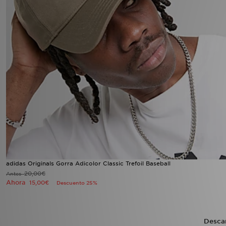
adidas Originals Gorra Adicolor Classic Trefoil Baseball
20,00€
Antes
Ahora
15,00€
Descuento 25%
Desca