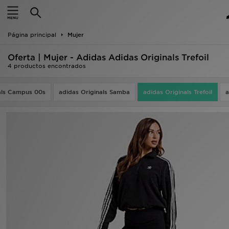
Hombre
Página principal
Mujer
Mujer
Oferta | Mujer - Adidas Adidas Originals Trefoil
Niños
4 productos encontrados
Accesorios
als Campus 00s
adidas Originals Samba
adidas Originals Trefoil
a
Estilo
Ver Marcas
Deportes & Fitness
JD Fútbol
Ofertas
TARJETA REGALO