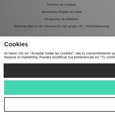
Política de cookies
Resolución litigios en línea
Programa de afiliados
Sistema interno de información del grupo JD - Whistleblowing
Cookies
Al hacer clic en "Aceptar todas las cookies", das tu consentimiento p
mejorar el marketing. Puedes modificar tus preferencias en "Tu conf
Se
España
Aceptamos las 
Visita nuestra págin
Copyright © 2026 JD Spo