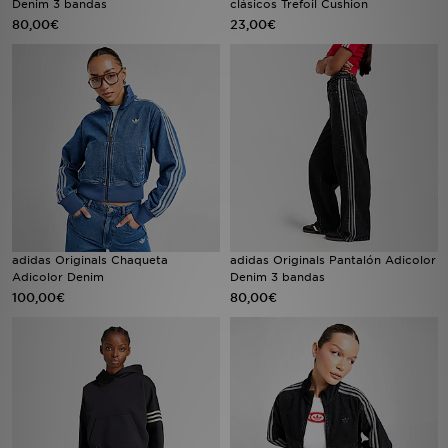
Denim 3 bandas
clásicos Trefoil Cushion
80,00€
23,00€
MI JD
adidas Originals Chaqueta
adidas Originals Pantalón Adicolor
Adicolor Denim
Denim 3 bandas
100,00€
80,00€