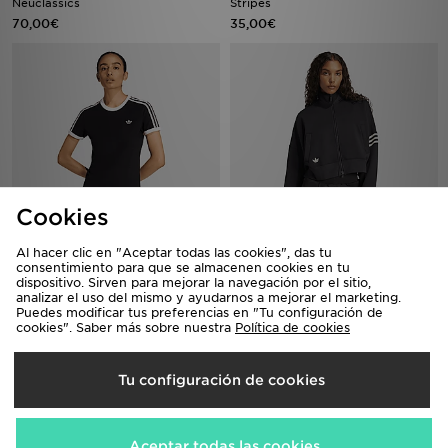
Neuclassics
Stripes
70,00€
35,00€
Cookies
Al hacer clic en "Aceptar todas las cookies", das tu
adidas Camiseta Ajustada 3
adidas Chaqueta Neuclassics
consentimiento para que se almacenen cookies en tu
Stripes
80,00€
dispositivo. Sirven para mejorar la navegación por el sitio,
35,00€
analizar el uso del mismo y ayudarnos a mejorar el marketing.
Puedes modificar tus preferencias en "Tu configuración de
cookies". Saber más sobre nuestra
Política de cookies
Tu configuración de cookies
Aceptar todas las cookies