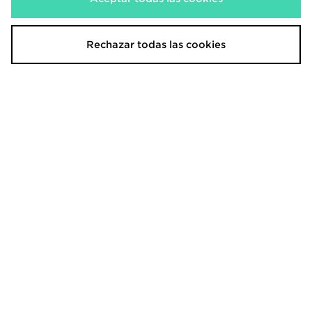
Rechazar todas las cookies
adidas Originals CHAQUETA
adidas Chaqueta Deportiva Classic
FIREBIRD DENIM
75,00€
100,00€
adidas Pantalón Adicolor
adidas Camiseta Corta Sst
Neuclassics
30,00€
70,00€