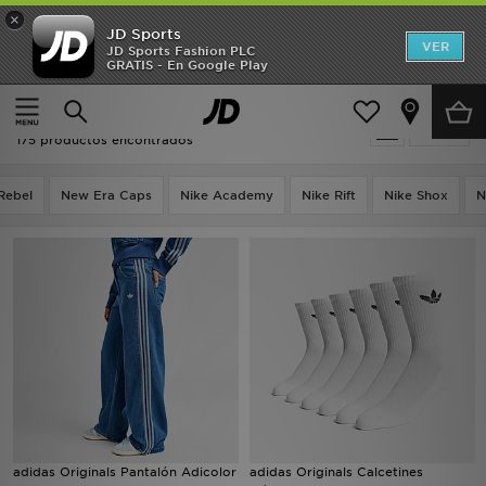
×
JD Sports
Hombre
VER
JD Sports Fashion PLC
GRATIS - En Google Play
Página principal
Mujer
Mujer
Mujer - Adidas Originals Adicolor
Filtrar
Niños
175 productos encontrados
Accesorios
Rebel
New Era Caps
Nike Academy
Nike Rift
Nike Shox
N
Estilo
Ver Marcas
Deportes & Fitness
JD Fútbol
Ofertas
adidas Originals Pantalón Adicolor
adidas Originals Calcetines
TARJETA REGALO