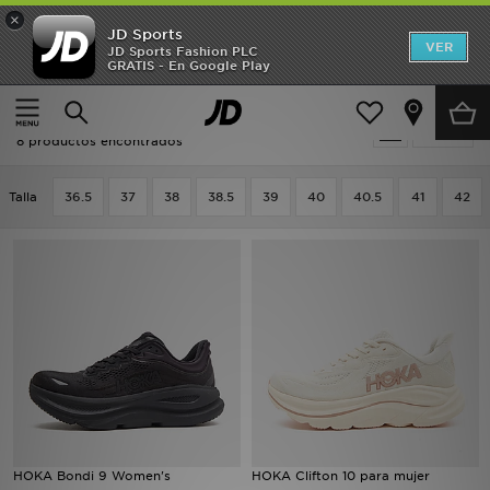
×
JD Sports
Hombre
VER
JD Sports Fashion PLC
GRATIS - En Google Play
Página principal
Mujer
Calzado de mujer
Zapatillas
Mujer
Mujer - HOKA Zapatillas
Filtrar
Niños
8 productos encontrados
Accesorios
Talla
36.5
37
38
38.5
39
40
40.5
41
42
Estilo
Ver Marcas
Deportes & Fitness
JD Fútbol
Ofertas
HOKA Bondi 9 Women's
HOKA Clifton 10 para mujer
TARJETA REGALO