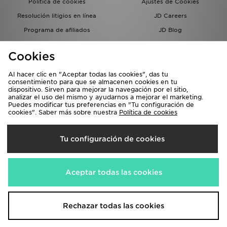
Política de cookies
Ajustes de Cookies
Resolución litigios en línea
JD Careers
Programa de afiliados
JD Blog
Sistema interno de información
del grupo JD - Whistleblowing
Cookies
Al hacer clic en "Aceptar todas las cookies", das tu
consentimiento para que se almacenen cookies en tu
dispositivo. Sirven para mejorar la navegación por el sitio,
analizar el uso del mismo y ayudarnos a mejorar el marketing.
Puedes modificar tus preferencias en "Tu configuración de
cookies". Saber más sobre nuestra
Política de cookies
Selecciona País
Tu configuración de cookies
España
Aceptamos las siguientes formas de pago
Aceptar todas las cookies
Visita nuestra página corporativa en
www.jdplc.com
Rechazar todas las cookies
Copyright © 2026 JD Sports, Todos los derechos reservados.