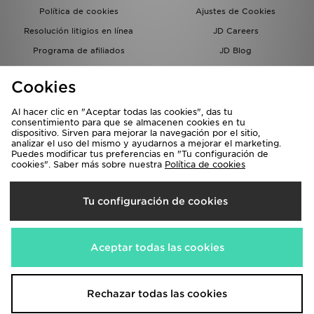
Política de cookies
Ajustes de Cookies
Resolución litigios en línea
JD Careers
Programa de afiliados
JD Blog
Sistema interno de información
del grupo JD - Whistleblowing
Cookies
Al hacer clic en "Aceptar todas las cookies", das tu
consentimiento para que se almacenen cookies en tu
dispositivo. Sirven para mejorar la navegación por el sitio,
analizar el uso del mismo y ayudarnos a mejorar el marketing.
Puedes modificar tus preferencias en "Tu configuración de
cookies". Saber más sobre nuestra
Política de cookies
Selecciona País
Tu configuración de cookies
España
Aceptamos las siguientes formas de pago
Aceptar todas las cookies
Visita nuestra página corporativa en
www.jdplc.com
Rechazar todas las cookies
Copyright © 2026 JD Sports, Todos los derechos reservados.