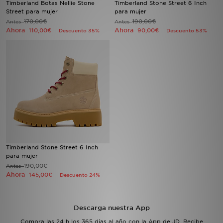
Timberland Botas Nellie Stone
Timberland Stone Street 6 Inch
Street para mujer
para mujer
170,00€
190,00€
Antes
MI JD
Antes
Ahora
Ahora
110,00€
90,00€
Descuento 35%
Descuento 53%
Timberland Stone Street 6 Inch
para mujer
190,00€
Antes
Ahora
145,00€
Descuento 24%
Descarga nuestra App
Compra las 24 h los 365 días al año con la App de JD. Recibe