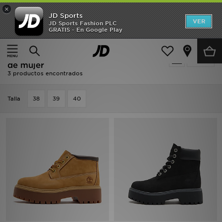
×
JD Sports
Hombre
VER
JD Sports Fashion PLC
GRATIS - En Google Play
Página principal
Mujer
Calzado de mujer
Mujer
Oferta | Mujer - Timberland Calzado
Filtrar
Niños
de mujer
3 productos encontrados
Accesorios
Talla
38
39
40
Estilo
Ver Marcas
Deportes & Fitness
JD Fútbol
Ofertas
TARJETA REGALO