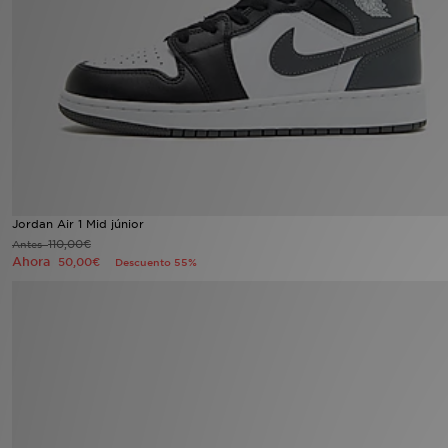
MI JD
Jordan Air 1 Mid júnior
110,00€
Antes
Ahora
50,00€
Descuento 55%