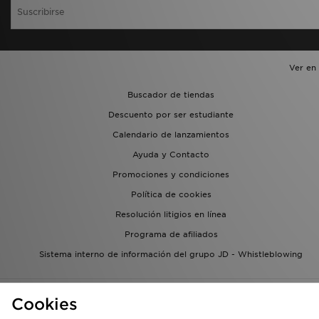
Ver en
Buscador de tiendas
Descuento por ser estudiante
Calendario de lanzamientos
Ayuda y Contacto
Promociones y condiciones
Política de cookies
Resolución litigios en línea
Programa de afiliados
Sistema interno de información del grupo JD - Whistleblowing
Cookies