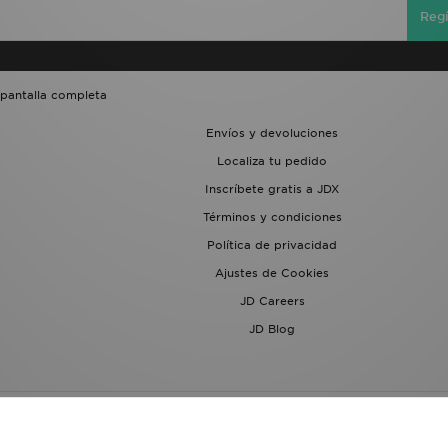
Regí
 pantalla completa
Envíos y devoluciones
Localiza tu pedido
Inscríbete gratis a JDX
Términos y condiciones
Política de privacidad
Ajustes de Cookies
JD Careers
JD Blog