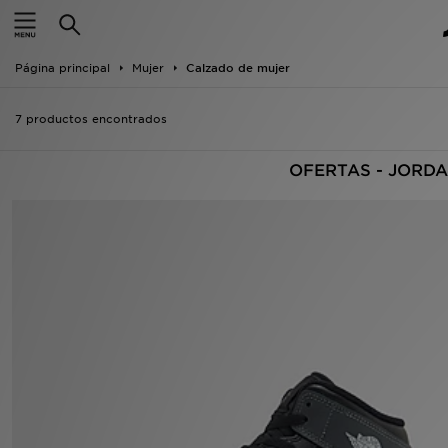
Hombre
Página principal
Mujer
Calzado de mujer
Mujer
7 productos encontrados
Niños
OFERTAS - JORD
Accesorios
Estilo
Ver Marcas
Deportes & Fitness
JD Fútbol
Ofertas
TARJETA REGALO