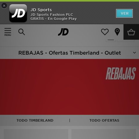
×
JD Sports
Hombre
VER
JD Sports Fashion PLC
GRATIS - En Google Play
Página principal
Oferta | Timberland
Mujer
4 productos encontrados
Filtrar
Niños
REBAJAS - Ofertas Timberland - Outlet
Accesorios
Estilo
Ver Marcas
Deportes & Fitness
JD Fútbol
TODO TIMBERLAND
TODO OFERTAS
Ofertas
TARJETA REGALO