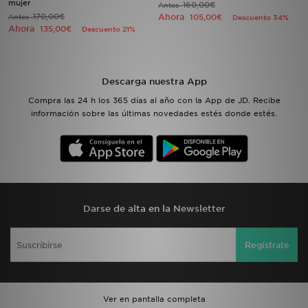
mujer
160,00€
Antes
170,00€
Ahora
Antes
105,00€
Descuento 34%
Ahora
135,00€
Descuento 21%
MI JD
Descarga nuestra App
Compra las 24 h los 365 días al año con la App de JD. Recibe
información sobre las últimas novedades estés donde estés.
Darse de alta en la Newsletter
Regístrate
Ver en pantalla completa