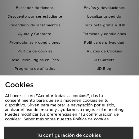
Buscador de tiendas
Envíos y devoluciones
Descuento por ser estudiante
Localiza tu pedido
Calendario de lanzamientos
Inscríbete gratis a JDX
Ayuda y Contacto
Términos y condiciones
Promociones y condiciones
Política de privacidad
Política de cookies
Ajustes de Cookies
Resolución litigios en línea
JD Careers
Programa de afiliados
JD Blog
Sistema interno de información
del grupo JD - Whistleblowing
Cookies
Al hacer clic en "Aceptar todas las cookies", das tu
consentimiento para que se almacenen cookies en tu
dispositivo. Sirven para mejorar la navegación por el sitio,
analizar el uso del mismo y ayudarnos a mejorar el marketing.
Puedes modificar tus preferencias en "Tu configuración de
cookies". Saber más sobre nuestra
Política de cookies
Selecciona País
Tu configuración de cookies
España