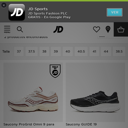
×
JD Sports
Hombre
VER
JD Sports Fashion PLC
GRATIS - En Google Play
Página principal
Oferta | Saucony Zapatillas
Mujer
Oferta | Saucony Zapatillas
Filtrar
Niños
2 productos encontrados
Accesorios
Talla
37
37.5
38
39
40
40.5
41
44
38.5
Estilo
Ver Marcas
Deportes & Fitness
JD Fútbol
Ofertas
Saucony ProGrid Omni 9 para
Saucony GUIDE 19
TARJETA REGALO