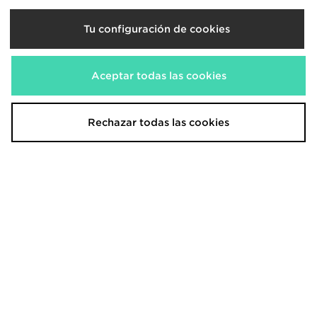
EA7 Emporio Armani camiseta Ten
EA7 Emporio Armani Mallas High
Tu configuración de cookies
Eagle
Waisted Tape
65,00€
80,00€
Antes
Antes
Ahora
Ahora
45,00€
40,00€
Descuento 31%
Descuento 50%
Aceptar todas las cookies
Rechazar todas las cookies
EA7 Emporio Armani Bañador Text
EA7 Emporio Armani Pantalones
Logo
de chándal Tape Fleece Júnior
65,00€
75,00€
Antes
Antes
Ahora
Ahora
25,00€
30,00€
Descuento 62%
Descuento 60%