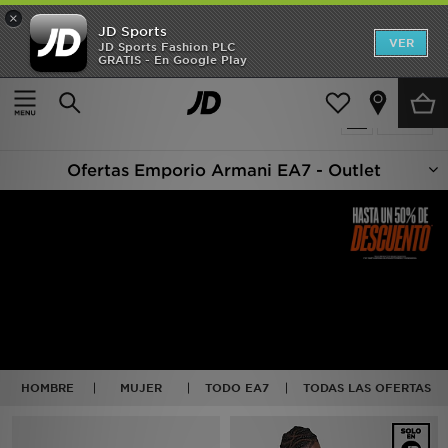
×
JD Sports
Hombre
VER
JD Sports Fashion PLC
GRATIS - En Google Play
Página principal
Oferta | EA7 Emporio Armani
Mujer
40 productos encontrados
Filtrar
Niños
Ofertas Emporio Armani EA7 - Outlet
Accesorios
Estilo
Ver Marcas
Deportes & Fitness
JD Fútbol
HOMBRE
MUJER
TODO EA7
TODAS LAS OFERTAS
Ofertas
TARJETA REGALO