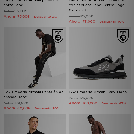
EA7 Emporio Armani pantalón
EA7 Emporio Armani Sudadera
corto Tape
con capucha Tape Centre Logo
Overhead
95,00€
Antes
Ahora
125,00€
75,00€
Antes
Descuento 21%
Ahora
75,00€
Descuento 40%
EA7 Emporio Armani Pantalón de
EA7 Emporio Armani B&W Mono
chándal Tape
175,00€
Antes
120,00€
Ahora
Antes
100,00€
Descuento 43%
Ahora
60,00€
Descuento 50%