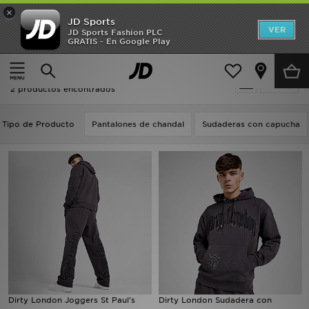
×
JD Sports
Hombre
VER
JD Sports Fashion PLC
GRATIS - En Google Play
Página principal
Oferta | Dirty London
Mujer
Oferta | Dirty London
Filtrar
Niños
2 productos encontrados
Accesorios
Tipo de Producto
Pantalones de chandal
Sudaderas con capucha
Estilo
Ver Marcas
Deportes & Fitness
JD Fútbol
Ofertas
Dirty London Joggers St Paul's
Dirty London Sudadera con
TARJETA REGALO