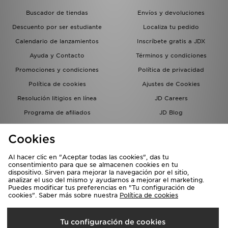
Buscador de tiendas
Envíos y devoluciones
Descuento por ser estudiante
Localiza tu pedido
Calendario de lanzamientos
Inscríbete gratis a JDX
Ayuda y Contacto
Términos y condiciones
Promociones y condiciones
Política de privacidad
Política de cookies
Ajustes de Cookies
Resolución litigios en línea
JD Careers
Programa de afiliados
JD Blog
Sistema interno de información
del grupo JD - Whistleblowing
Cookies
Al hacer clic en "Aceptar todas las cookies", das tu
consentimiento para que se almacenen cookies en tu
dispositivo. Sirven para mejorar la navegación por el sitio,
analizar el uso del mismo y ayudarnos a mejorar el marketing.
Puedes modificar tus preferencias en "Tu configuración de
cookies". Saber más sobre nuestra
Política de cookies
Selecciona País
Tu configuración de cookies
España