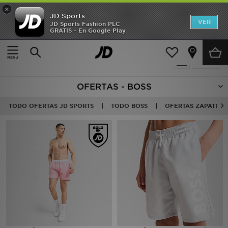
×
JD Sports
Hombre
VER
JD Sports Fashion PLC
GRATIS - En Google Play
Página principal
Oferta | BOSS
Mujer
8 productos encontrados
Filtrar
Niños
OFERTAS - BOSS
Accesorios
TODO OFERTAS JD SPORTS
TODO BOSS
OFERTAS ZAPATILLA
Estilo
Ver Marcas
Deportes & Fitness
JD Fútbol
Ofertas
TARJETA REGALO