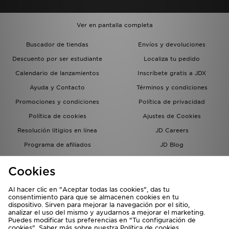
Ver en pantalla completa
Buscador de tiendas
Envíos y devoluciones
Descuento por ser estudiante
Localiza tu pedido
Calendario de lanzamientos
Inscríbete gratis a JDX
Ayuda y Contacto
Términos y condiciones
Promociones y condiciones
Política de privacidad
Política de cookies
Ajustes de Cookies
Resolución litigios en línea
JD Careers
Programa de afiliados
JD Blog
Sistema interno de información
del grupo JD - Whistleblowing
Cookies
Al hacer clic en "Aceptar todas las cookies", das tu
consentimiento para que se almacenen cookies en tu
dispositivo. Sirven para mejorar la navegación por el sitio,
analizar el uso del mismo y ayudarnos a mejorar el marketing.
Puedes modificar tus preferencias en "Tu configuración de
cookies". Saber más sobre nuestra
Política de cookies