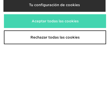
Tu configuración de cookies
adidas pack de 3 calcetines Trefoil
adidas Originals pack de 6
Liner
calcetines No-Show
Aceptar todas las cookies
15,00€
20,00€
Rechazar todas las cookies
adidas Originals pack de 6
adidas Originals Calcetines
calcetines No-Show
clásicos Trefoil Cushion
20,00€
23,00€