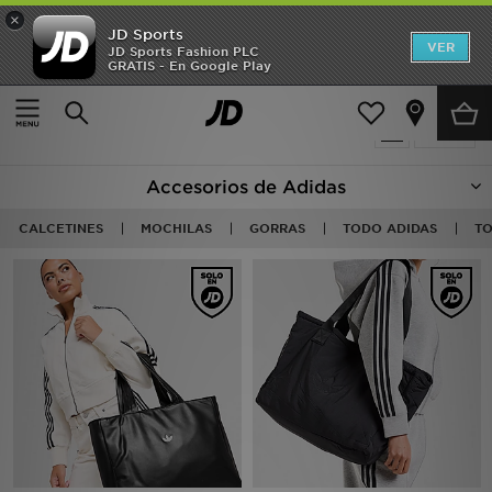
×
JD Sports
Hombre
VER
JD Sports Fashion PLC
GRATIS - En Google Play
Página principal
Adidas Accesorios
Mujer
165 productos encontrados
Filtrar
Niños
Accesorios de Adidas
Accesorios
CALCETINES
MOCHILAS
GORRAS
TODO ADIDAS
TO
Estilo
Ver Marcas
Deportes & Fitness
JD Fútbol
Ofertas
TARJETA REGALO