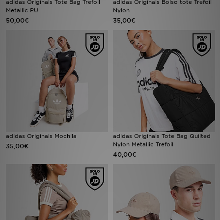
adidas Originals Tote Bag Trefoil
adidas Originals Bolso tote Trefoil
Metallic PU
Nylon
50,00€
35,00€
MI JD
adidas Originals Mochila
adidas Originals Tote Bag Quilted
Nylon Metallic Trefoil
35,00€
40,00€