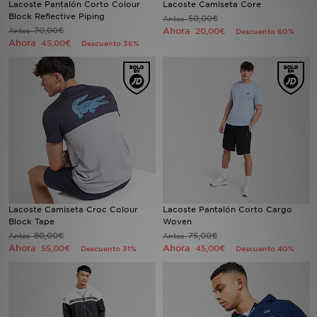
Lacoste Pantalón Corto Colour
Lacoste Camiseta Core
Block Reflective Piping
50,00€
Antes
70,00€
Ahora
Antes
MI JD
20,00€
Descuento 60%
Ahora
45,00€
Descuento 36%
Lacoste Camiseta Croc Colour
Lacoste Pantalón Corto Cargo
Block Tape
Woven
80,00€
75,00€
Antes
Antes
Ahora
Ahora
55,00€
45,00€
Descuento 31%
Descuento 40%