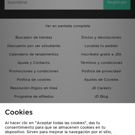
Regístrate
Ver en pantalla completa
Buscador de tiendas
Envíos y devoluciones
Descuento por ser estudiante
Localiza tu pedido
Calendario de lanzamientos
Inscríbete gratis a JDX
Ayuda y Contacto
Términos y condiciones
Promociones y condiciones
Política de privacidad
Política de cookies
Ajustes de Cookies
Resolución litigios en línea
JD Careers
Programa de afiliados
JD Blog
Sistema interno de información
del grupo JD - Whistleblowing
Cookies
Al hacer clic en "Aceptar todas las cookies", das tu
consentimiento para que se almacenen cookies en tu
dispositivo. Sirven para mejorar la navegación por el sitio,