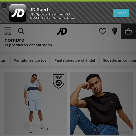
×
JD Sports
Hombre
VER
JD Sports Fashion PLC
GRATIS - En Google Play
Página principal
Hombre
Ropa de hombre
Mujer
Oferta | Hombre - Lacoste Ropa de
Filtrar
Niños
hombre
18 productos encontrados
Accesorios
tas
Pantalones cortos
Pantalones de chándal
Sudaderas con ca
Estilo
Ver Marcas
Deportes & Fitness
JD Fútbol
Ofertas
TARJETA REGALO