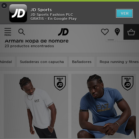
×
JD Sports
Hombre
VER
JD Sports Fashion PLC
GRATIS - En Google Play
Página principal
Hombre
Ropa de hombre
Mujer
Oferta | Hombre - EA7 Emporio
Filtrar
Niños
Armani Ropa de hombre
23 productos encontrados
Accesorios
hándal
Sudaderas con capucha
Bañadores
Ropa running y fitnes
Estilo
Ver Marcas
Deportes & Fitness
JD Fútbol
Ofertas
TARJETA REGALO