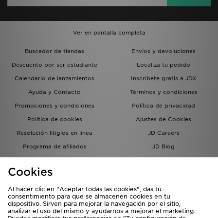
Ver en pantalla completa
Buscador de tiendas
Envíos y devoluciones
Descuento por ser estudiante
Localiza tu pedido
Calendario de lanzamientos
Inscríbete gratis a JDX
Ayuda y Contacto
Términos y condiciones
Promociones y condiciones
Política de privacidad
Política de cookies
Ajustes de Cookies
Resolución litigios en línea
JD Careers
Programa de afiliados
JD Blog
Sistema interno de información
del grupo JD - Whistleblowing
Cookies
Al hacer clic en "Aceptar todas las cookies", das tu
consentimiento para que se almacenen cookies en tu
dispositivo. Sirven para mejorar la navegación por el sitio,
analizar el uso del mismo y ayudarnos a mejorar el marketing.