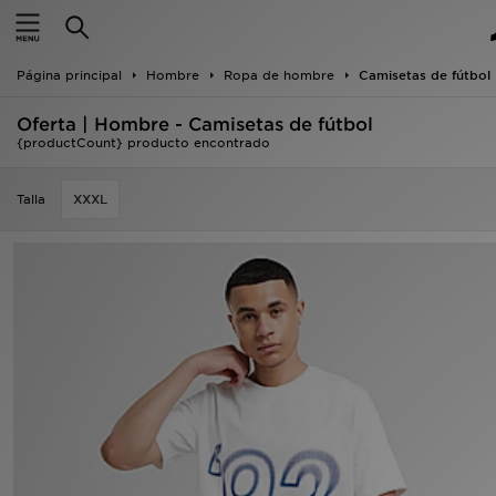
Hombre
Página principal
Hombre
Ropa de hombre
Camisetas de fútbol
Mujer
Oferta | Hombre - Camisetas de fútbol
Niños
{productCount} producto encontrado
Accesorios
Talla
XXXL
Estilo
Ver Marcas
Deportes & Fitness
JD Fútbol
Ofertas
TARJETA REGALO