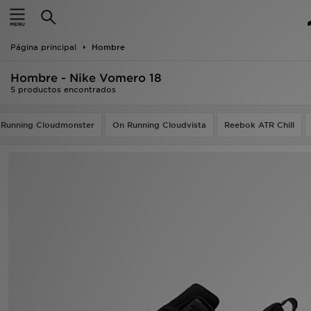
Hombre
Página principal
Hombre
Mujer
Hombre - Nike Vomero 18
Niños
5 productos encontrados
Accesorios
 Running Cloudmonster
On Running Cloudvista
Reebok ATR Chill
Estilo
Ver Marcas
Deportes & Fitness
JD Fútbol
Ofertas
TARJETA REGALO