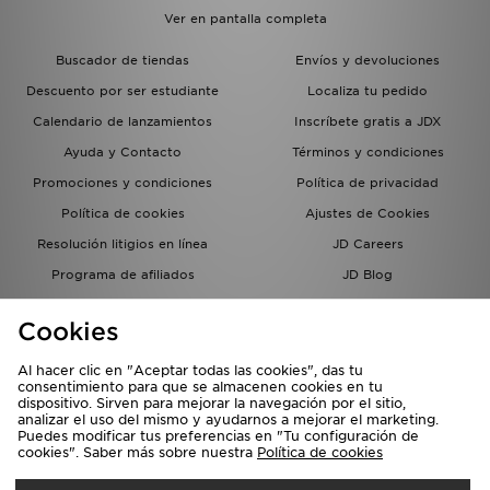
Ver en pantalla completa
Buscador de tiendas
Envíos y devoluciones
Descuento por ser estudiante
Localiza tu pedido
Calendario de lanzamientos
Inscríbete gratis a JDX
Ayuda y Contacto
Términos y condiciones
Promociones y condiciones
Política de privacidad
Política de cookies
Ajustes de Cookies
Resolución litigios en línea
JD Careers
Programa de afiliados
JD Blog
Sistema interno de información
del grupo JD - Whistleblowing
Cookies
Al hacer clic en "Aceptar todas las cookies", das tu
consentimiento para que se almacenen cookies en tu
dispositivo. Sirven para mejorar la navegación por el sitio,
analizar el uso del mismo y ayudarnos a mejorar el marketing.
Puedes modificar tus preferencias en "Tu configuración de
cookies". Saber más sobre nuestra
Política de cookies
Selecciona País