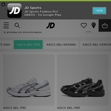
×
JD Sports
Hombre
VER
JD Sports Fashion PLC
GRATIS - En Google Play
Página principal
Hombre
Mujer
Hombre - ASICS ASICS GEL-1130
Filtrar
Niños
6 productos encontrados
Accesorios
GT-2160
ASICS GEL-1130
ASICS GEL-KAYANO
ASICS GEL-VENTU
Estilo
Ver Marcas
Deportes & Fitness
JD Fútbol
Ofertas
ASICS GEL-1130
ASICS GEL-1130
TARJETA REGALO