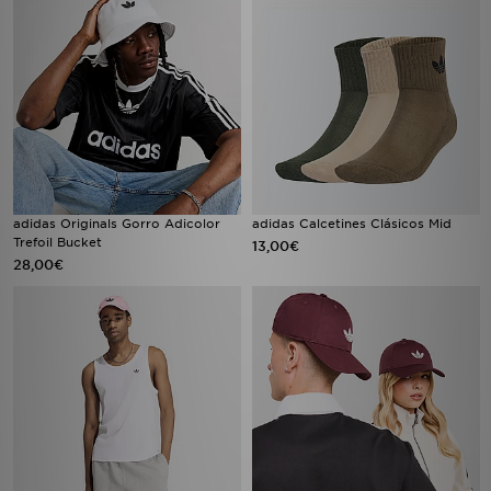
adidas Originals Gorro Adicolor
adidas Calcetines Clásicos Mid
Trefoil Bucket
13,00€
28,00€