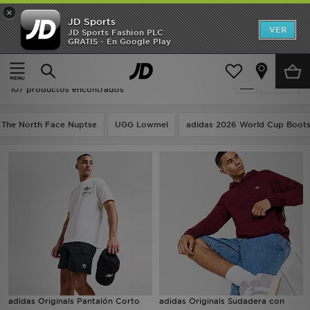
×
JD Sports
Hombre
VER
JD Sports Fashion PLC
GRATIS - En Google Play
Página principal
Hombre
Mujer
Hombre - Adidas Originals Trefoil
Filtrar
Niños
107 productos encontrados
Accesorios
The North Face Nuptse
UGG Lowmel
adidas 2026 World Cup Boot
Estilo
Ver Marcas
Deportes & Fitness
JD Fútbol
Ofertas
adidas Originals Pantalón Corto
adidas Originals Sudadera con
TARJETA REGALO