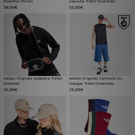
Essential Woven
capucha Trefoil Essentials
38,00€
55,00€
MI JD
adidas Originals sudadera Trefoil
adidas Originals Camiseta sin
Essential
mangas Trefoil Essentials
55,00€
25,00€