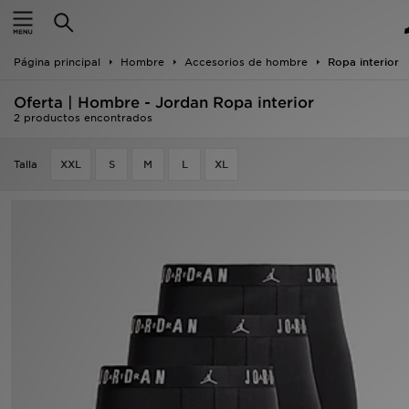
Hombre
Página principal
Hombre
Accesorios de hombre
Ropa interior
Mujer
Oferta | Hombre - Jordan Ropa interior
Niños
2 productos encontrados
Accesorios
Talla
XXL
S
M
L
XL
Estilo
Ver Marcas
Deportes & Fitness
JD Fútbol
Ofertas
TARJETA REGALO