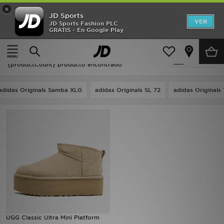
×
JD Sports
Hombre
VER
JD Sports Fashion PLC
GRATIS - En Google Play
Página principal
Oferta | UGG Classic Ultra Mini
Mujer
Oferta | UGG Classic Ultra Mini
Filtrar
Niños
{productCount} producto encontrado
Accesorios
adidas Originals Samba XLG
adidas Originals SL 72
adidas Originals 
Estilo
Ver Marcas
Deportes & Fitness
JD Fútbol
Ofertas
UGG Classic Ultra Mini Platform
TARJETA REGALO