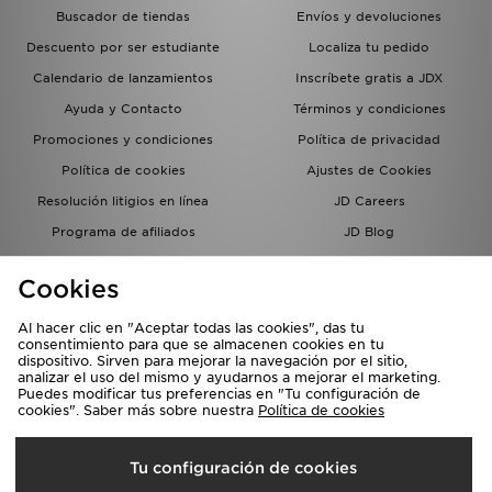
Buscador de tiendas
Envíos y devoluciones
Descuento por ser estudiante
Localiza tu pedido
Calendario de lanzamientos
Inscríbete gratis a JDX
Ayuda y Contacto
Términos y condiciones
Promociones y condiciones
Política de privacidad
Política de cookies
Ajustes de Cookies
Resolución litigios en línea
JD Careers
Programa de afiliados
JD Blog
Sistema interno de información
del grupo JD - Whistleblowing
Cookies
Al hacer clic en "Aceptar todas las cookies", das tu
consentimiento para que se almacenen cookies en tu
dispositivo. Sirven para mejorar la navegación por el sitio,
analizar el uso del mismo y ayudarnos a mejorar el marketing.
Puedes modificar tus preferencias en "Tu configuración de
cookies". Saber más sobre nuestra
Política de cookies
Selecciona País
Tu configuración de cookies
España