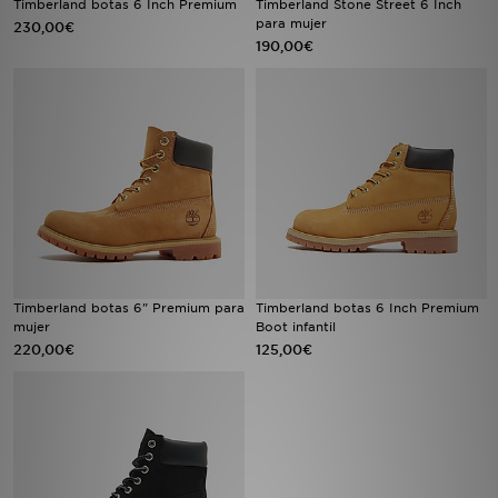
Timberland botas 6 Inch Premium
Timberland Stone Street 6 Inch
para mujer
230,00€
190,00€
MI JD
Timberland botas 6" Premium para
Timberland botas 6 Inch Premium
mujer
Boot infantil
220,00€
125,00€