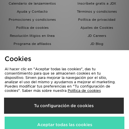
Calendario de lanzamientos
Inscríbete gratis a JDX
Ayuda y Contacto
Términos y condiciones
Promociones y condiciones
Política de privacidad
Política de cookies
Ajustes de Cookies
Resolución litigios en línea
JD Careers
Programa de afiliados
JD Blog
Sistema interno de información
del grupo JD - Whistleblowing
Cookies
Al hacer clic en "Aceptar todas las cookies", das tu
consentimiento para que se almacenen cookies en tu
dispositivo. Sirven para mejorar la navegación por el sitio,
analizar el uso del mismo y ayudarnos a mejorar el marketing.
Puedes modificar tus preferencias en "Tu configuración de
cookies". Saber más sobre nuestra
Política de cookies
Selecciona País
Tu configuración de cookies
España
Aceptamos las siguientes formas de pago
Aceptar todas las cookies