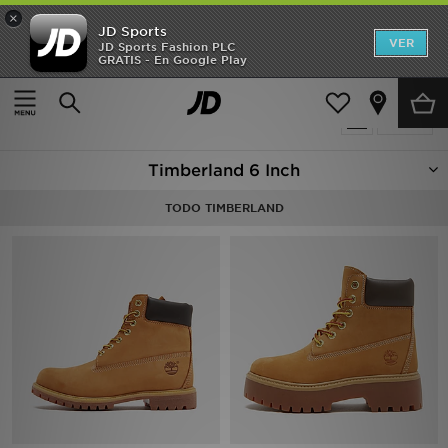
×
JD Sports
Hombre
VER
JD Sports Fashion PLC
GRATIS - En Google Play
Página principal
Timberland 6 Inch
Mujer
5 productos encontrados
Filtrar
Niños
Timberland 6 Inch
Accesorios
TODO TIMBERLAND
Estilo
Ver Marcas
Deportes & Fitness
JD Fútbol
Ofertas
TARJETA REGALO