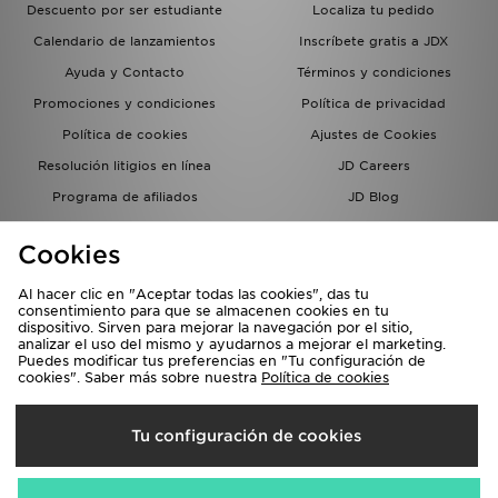
Descuento por ser estudiante
Localiza tu pedido
Calendario de lanzamientos
Inscríbete gratis a JDX
Ayuda y Contacto
Términos y condiciones
Promociones y condiciones
Política de privacidad
Política de cookies
Ajustes de Cookies
Resolución litigios en línea
JD Careers
Programa de afiliados
JD Blog
Sistema interno de información
del grupo JD - Whistleblowing
Cookies
Al hacer clic en "Aceptar todas las cookies", das tu
consentimiento para que se almacenen cookies en tu
dispositivo. Sirven para mejorar la navegación por el sitio,
analizar el uso del mismo y ayudarnos a mejorar el marketing.
Puedes modificar tus preferencias en "Tu configuración de
cookies". Saber más sobre nuestra
Política de cookies
Selecciona País
Tu configuración de cookies
España