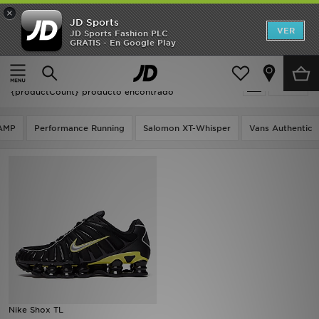
×
JD Sports
Hombre
VER
JD Sports Fashion PLC
GRATIS - En Google Play
Página principal
Nike Shox TTL
Mujer
Nike Shox TTL
Filtrar
Niños
{productCount} producto encontrado
Accesorios
 AMP
Performance Running
Salomon XT-Whisper
Vans Authentic
Estilo
Ver Marcas
Deportes & Fitness
JD Fútbol
Ofertas
Nike Shox TL
TARJETA REGALO