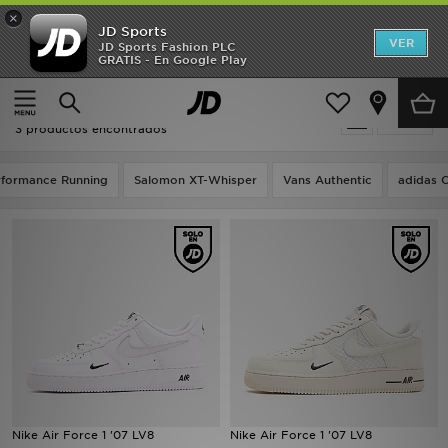
×
JD Sports
Hombre
VER
JD Sports Fashion PLC
GRATIS - En Google Play
Página principal
Nike Air Force 1 07 LV8
Mujer
Nike Air Force 1 07 LV8
Filtrar
Niños
3 productos encontrados
Accesorios
rformance Running
Salomon XT-Whisper
Vans Authentic
adidas C
Estilo
Ver Marcas
Deportes & Fitness
JD Fútbol
Ofertas
Nike Air Force 1 '07 LV8
Nike Air Force 1 '07 LV8
TARJETA REGALO