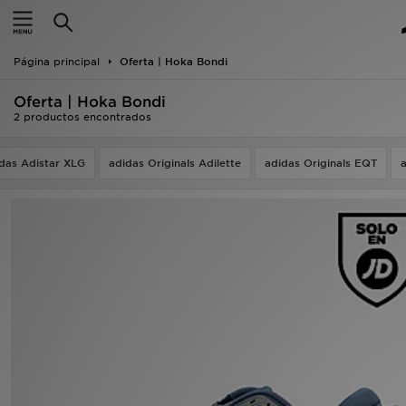
Hombre
Página principal
Oferta | Hoka Bondi
Mujer
Oferta | Hoka Bondi
Niños
2 productos encontrados
Accesorios
das Adistar XLG
adidas Originals Adilette
adidas Originals EQT
a
Estilo
Ver Marcas
Deportes & Fitness
JD Fútbol
Ofertas
TARJETA REGALO