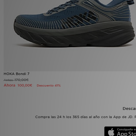
MI JD
HOKA Bondi 7
170,00€
Antes
Ahora
100,00€
Descuento 41%
Desca
Compra las 24 h los 365 días al año con la App de JD. 