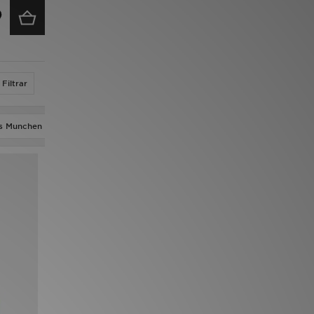
Filtrar
ls Munchen
adidas Originals Samba XLG
adidas Originals Trefoil Essen