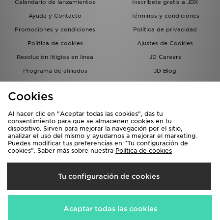
Calendario de lanzamientos
Inscríbete gratis a JDX
Ayuda y Contacto
Términos y condiciones
Promociones y condiciones
Política de privacidad
Política de cookies
Ajustes de Cookies
Resolución litigios en línea
JD Careers
Programa de afiliados
JD Blog
Sistema interno de información
del grupo JD - Whistleblowing
Cookies
Al hacer clic en "Aceptar todas las cookies", das tu
consentimiento para que se almacenen cookies en tu
dispositivo. Sirven para mejorar la navegación por el sitio,
analizar el uso del mismo y ayudarnos a mejorar el marketing.
Puedes modificar tus preferencias en "Tu configuración de
cookies". Saber más sobre nuestra
Política de cookies
Selecciona País
Tu configuración de cookies
España
Aceptamos las siguientes formas de pago
Aceptar todas las cookies