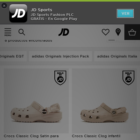
×
JD Sports
Hombre
VER
JD Sports Fashion PLC
GRATIS - En Google Play
Página principal
Oferta | Crocs Classic Clog
Mujer
Oferta | Crocs Classic Clog
Filtrar
Niños
8 productos encontrados
Accesorios
Originals EQT
adidas Originals Injection Pack
adidas Originals Italia
Estilo
Ver Marcas
Deportes & Fitness
JD Fútbol
Ofertas
Crocs Classic Clog Satin para
Crocs Classic Clog infantil
TARJETA REGALO