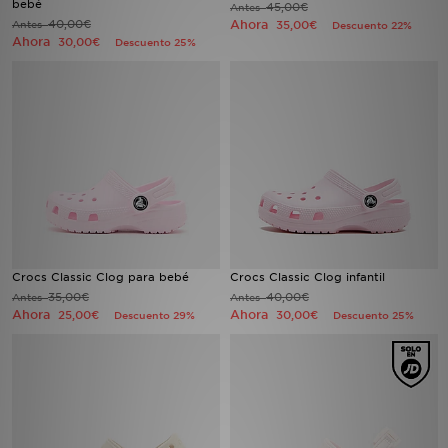
bebé
45,00€
Antes
40,00€
Ahora
Antes
35,00€
Descuento 22%
Ahora
30,00€
Descuento 25%
MI JD
Crocs Classic Clog para bebé
Crocs Classic Clog infantil
35,00€
40,00€
Antes
Antes
Ahora
Ahora
25,00€
30,00€
Descuento 29%
Descuento 25%