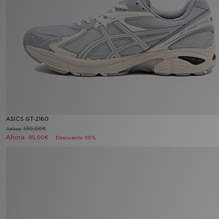
MI JD
ASICS GT-2160
130,00€
Antes
Ahora
85,00€
Descuento 35%