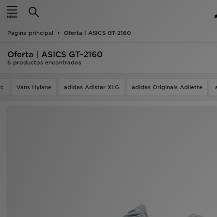
Hombre
Página principal
Oferta | ASICS GT-2160
Mujer
Oferta | ASICS GT-2160
Niños
6 productos encontrados
Accesorios
ic
Vans Hylane
adidas Adistar XLG
adidas Originals Adilette
Estilo
Ver Marcas
Deportes & Fitness
JD Fútbol
Ofertas
TARJETA REGALO