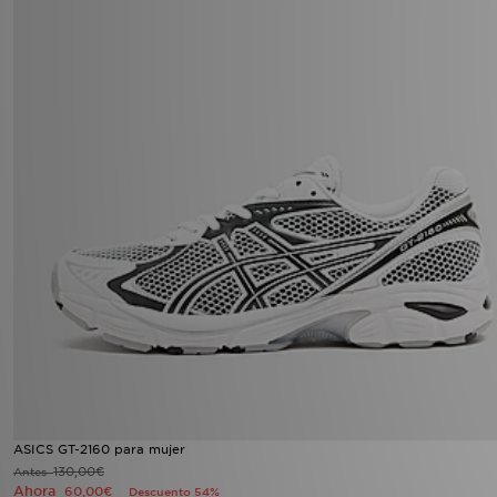
ASICS GT-2160 para mujer
130,00€
Antes
Ahora
60,00€
Descuento 54%