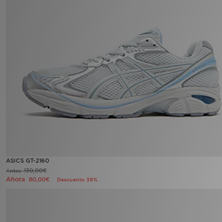
ASICS GT-2160
130,00€
Antes
Ahora
80,00€
Descuento 38%