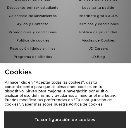
Descuento por ser estudiante
Localiza tu pedido
Calendario de lanzamientos
Inscríbete gratis a JDX
Ayuda y Contacto
Términos y condiciones
Promociones y condiciones
Política de privacidad
Política de cookies
Ajustes de Cookies
Resolución litigios en línea
JD Careers
Programa de afiliados
JD Blog
Sistema interno de información
del grupo JD - Whistleblowing
Cookies
Al hacer clic en "Aceptar todas las cookies", das tu
consentimiento para que se almacenen cookies en tu
dispositivo. Sirven para mejorar la navegación por el sitio,
analizar el uso del mismo y ayudarnos a mejorar el marketing.
Puedes modificar tus preferencias en "Tu configuración de
cookies". Saber más sobre nuestra
Política de cookies
Selecciona País
Tu configuración de cookies
España