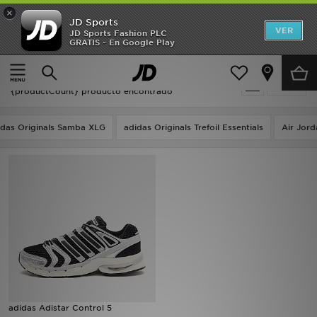
×
JD Sports
Hombre
VER
JD Sports Fashion PLC
GRATIS - En Google Play
Página principal
Oferta | Adidas Adistar Control 5
Mujer
Oferta | Adidas Adistar Control 5
Filtrar
Niños
{productCount} producto encontrado
Accesorios
idas Originals Samba XLG
adidas Originals Trefoil Essentials
Air Jord
Estilo
Ver Marcas
Deportes & Fitness
JD Fútbol
Ofertas
adidas Adistar Control 5
TARJETA REGALO