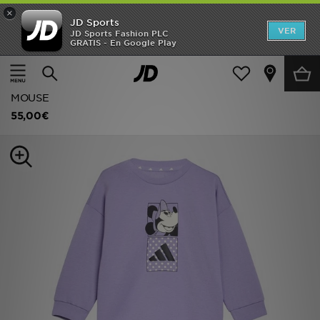
×
JD Sports
Hombre
VER
JD Sports Fashion PLC
GRATIS - En Google Play
Página principal
Niños
Ropa bebé (0-3 años)
Chándales
Mujer
adidas CONJUNTO CON CAMISETA DISNEY MINNIE
Niños
MOUSE
55,00€
Accesorios
Estilo
Ver Marcas
Deportes & Fitness
JD Fútbol
Ofertas
TARJETA REGALO