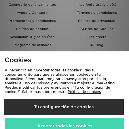
Calendario de lanzamientos
Inscríbete gratis a JDX
Ayuda y Contacto
Términos y condiciones
Promociones y condiciones
Política de privacidad
Política de cookies
Ajustes de Cookies
Resolución litigios en línea
JD Careers
Programa de afiliados
JD Blog
Sistema interno de información
del grupo JD - Whistleblowing
Cookies
Al hacer clic en "Aceptar todas las cookies", das tu
consentimiento para que se almacenen cookies en tu
dispositivo. Sirven para mejorar la navegación por el sitio,
analizar el uso del mismo y ayudarnos a mejorar el marketing.
Puedes modificar tus preferencias en "Tu configuración de
cookies". Saber más sobre nuestra
Política de cookies
Selecciona País
Tu configuración de cookies
España
Aceptamos las siguientes formas de pago
Aceptar todas las cookies