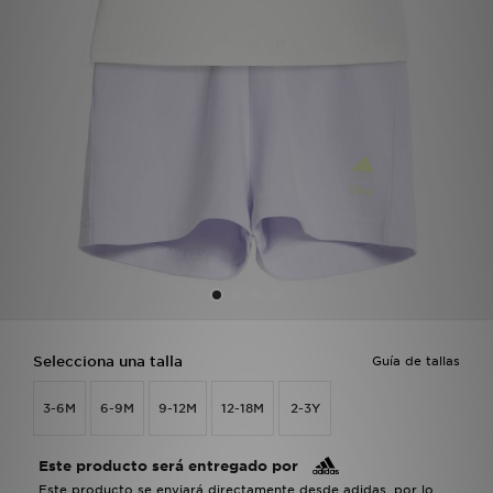
MI JD
Selecciona una talla
Guía de tallas
3-6M
6-9M
9-12M
12-18M
2-3Y
Este producto será entregado por
Este producto se enviará directamente desde adidas, por lo