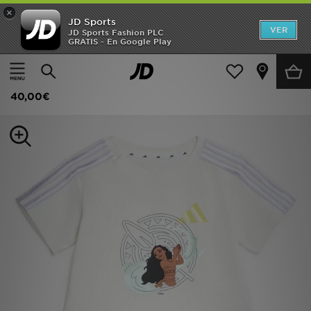
×
JD Sports
Hombre
VER
JD Sports Fashion PLC
GRATIS - En Google Play
Página principal
Niños
Ropa bebé (0-3 años)
Chándales
Mujer
adidas CONJUNTO CON CAMISETA DISNEY
Niños
40,00€
Accesorios
Estilo
Ver Marcas
Deportes & Fitness
JD Fútbol
Ofertas
TARJETA REGALO