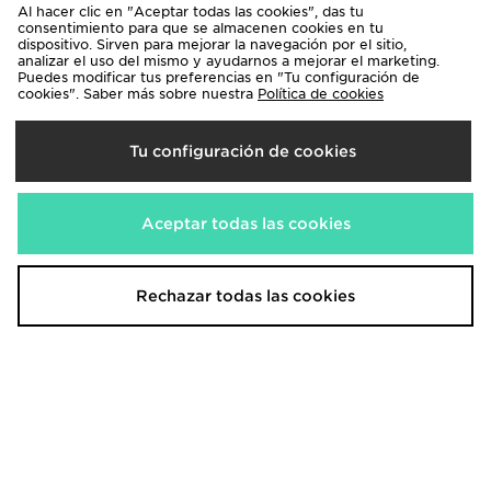
Al hacer clic en "Aceptar todas las cookies", das tu
consentimiento para que se almacenen cookies en tu
dispositivo. Sirven para mejorar la navegación por el sitio,
adidas Originals Pantalón de
Nike Pantalón Jogger Open Hem
analizar el uso del mismo y ayudarnos a mejorar el marketing.
chándal Firebird Wide Girls' Júnior
Club Polar Júnior
Puedes modificar tus preferencias en "Tu configuración de
cookies". Saber más sobre nuestra
Política de cookies
45,00€
40,00€
Antes
Antes
Ahora
Ahora
30,00€
35,00€
Descuento 33%
Descuento 12%
Tu configuración de cookies
Aceptar todas las cookies
Rechazar todas las cookies
adidas Originals Pantalón Jogger
EA7 Emporio Armani Pantalones
Wide Leg Logo Girls'
de chándal Tape Fleece Júnior
50,00€
75,00€
Antes
Antes
Ahora
Ahora
30,00€
30,00€
Descuento 40%
Descuento 60%