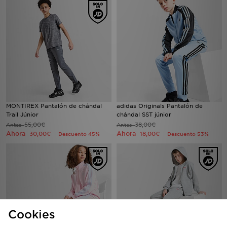
MONTIREX Pantalón de chándal
adidas Originals Pantalón de
Trail Júnior
chándal SST júnior
55,00€
38,00€
Antes
Antes
Ahora
Ahora
30,00€
18,00€
Descuento 45%
Descuento 53%
Cookies