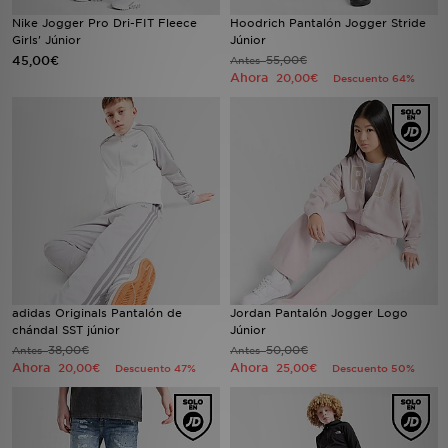
Nike Jogger Pro Dri-FIT Fleece
Hoodrich Pantalón Jogger Stride
Girls' Júnior
Júnior
MI JD
45,00€
55,00€
Antes
Ahora
20,00€
Descuento 64%
adidas Originals Pantalón de
Jordan Pantalón Jogger Logo
chándal SST júnior
Júnior
38,00€
50,00€
Antes
Antes
Ahora
Ahora
20,00€
25,00€
Descuento 47%
Descuento 50%