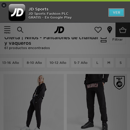
×
JD Sports
Hombre
VER
JD Sports Fashion PLC
GRATIS - En Google Play
Página principal
Niños
Ropa juvenil (8-15 años)
Mujer
Pantalones de chándal y vaqueros
Niños
Oferta | Niños - Pantalones de chándal
Filtrar
y vaqueros
61 productos encontrados
Accesorios
13-16 Año
Estilo
8-10 Año
10-12 Año
5-7 Año
L
M
S
Ver Marcas
Deportes & Fitness
JD Fútbol
Ofertas
TARJETA REGALO