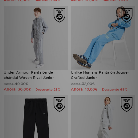
12,00€
30,00€
Descuento 66%
Descuento 45%
Under Armour Pantalón de
Unlike Humans Pantalón Jogger
chándal Woven Rival Júnior
Crafted Júnior
40,00€
32,00€
Antes
Antes
Ahora
Ahora
30,00€
10,00€
Descuento 25%
Descuento 69%