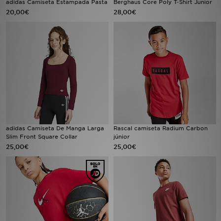
adidas Camiseta Estampada Pasta
Berghaus Core Poly T-Shirt Junior
20,00€
28,00€
MI JD
adidas Camiseta De Manga Larga
Rascal camiseta Radium Carbon
Slim Front Square Collar
júnior
25,00€
25,00€