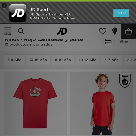
×
JD Sports
Hombre
VER
JD Sports Fashion PLC
GRATIS - En Google Play
Página principal
Niños
Ropa juvenil (8-15 años)
Mujer
Camisetas y polos
Niños
Niños - Rojo Camisetas y polos
Filtrar
10 productos encontrados
Accesorios
7-8 Año
13-16 Año
8-10 Año
10-12 Año
5-7 Año
2-4 
Estilo
Ver Marcas
Deportes & Fitness
JD Fútbol
Ofertas
TARJETA REGALO