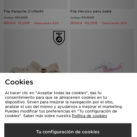
Fila Panache 2 Infantil
Fila Heroics para bebé
40,00€
50,00€
Antes
Antes
Ahora
Ahora
15,00€
40,00€
Descuento 62%
Descuento 20%
Cookies
Al hacer clic en "Aceptar todas las cookies", das tu
Crocs Classic Clog Satin para
Nike Air Force 1 Low Infant
consentimiento para que se almacenen cookies en tu
bebé
60,00€
Antes
dispositivo. Sirven para mejorar la navegación por el sitio,
40,00€
Ahora
Antes
analizar el uso del mismo y ayudarnos a mejorar el marketing.
40,00€
Descuento 33%
Puedes modificar tus preferencias en "Tu configuración de
Ahora
30,00€
Descuento 25%
cookies". Saber más sobre nuestra
Política de cookies
Tu configuración de cookies