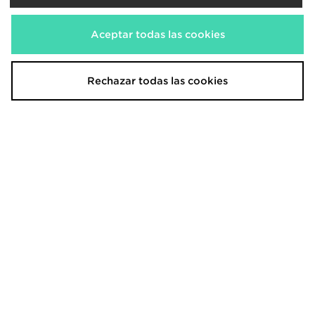
Aceptar todas las cookies
Rechazar todas las cookies
Nike Sandalias Sunray 4 para bebé
Jordan Air 1 Mid Infant
35,00€
65,00€
Antes
Antes
Ahora
Ahora
25,00€
40,00€
Descuento 29%
Descuento 38%
Fila Panache para bebé
Nike Air Max 95 Recraft Infant
40,00€
80,00€
Antes
Antes