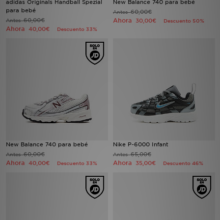
adidas Originals Handball Spezial
New Balance 740 para bebé
para bebé
60,00€
Antes
60,00€
Ahora
Antes
30,00€
Descuento 50%
MI JD
Ahora
40,00€
Descuento 33%
New Balance 740 para bebé
Nike P-6000 Infant
60,00€
65,00€
Antes
Antes
Ahora
Ahora
40,00€
35,00€
Descuento 33%
Descuento 46%