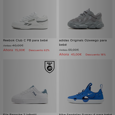
Reebok Club C PB para bebé
adidas Originals Ozweego para
bebé
40,00€
Antes
Ahora
55,00€
15,00€
Antes
Descuento 62%
Ahora
45,00€
Descuento 18%
Fila Panache 2 Infantil
Nike Sandalias Sunray 4 para bebé