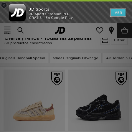
×
JD Sports
Hombre
VER
JD Sports Fashion PLC
GRATIS - En Google Play
Página principal
Niños
Calzado bebé (tallas 16-27)
Mujer
Todas las zapatillas
Niños
Oferta | Niños - Todas las zapatillas
Filtrar
60 productos encontrados
Accesorios
Originals Handball Spezial
adidas Originals Ozweego
Air Jordan 3 F
Estilo
Ver Marcas
Deportes & Fitness
JD Fútbol
Ofertas
TARJETA REGALO