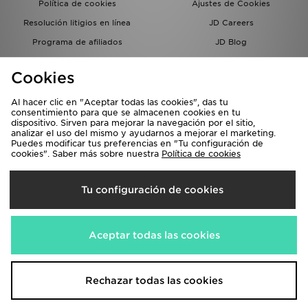
Política de cookies
Ajustes de Cookies
Resolución litigios en línea
JD Careers
Programa de afiliados
JD Blog
Sistema interno de información
del grupo JD - Whistleblowing
Cookies
Al hacer clic en "Aceptar todas las cookies", das tu
consentimiento para que se almacenen cookies en tu
dispositivo. Sirven para mejorar la navegación por el sitio,
analizar el uso del mismo y ayudarnos a mejorar el marketing.
Puedes modificar tus preferencias en "Tu configuración de
cookies". Saber más sobre nuestra
Política de cookies
Selecciona País
Tu configuración de cookies
España
Aceptamos las siguientes formas de pago
Aceptar todas las cookies
Visita nuestra página corporativa en
www.jdplc.com
Rechazar todas las cookies
Copyright © 2026 JD Sports, Todos los derechos reservados.