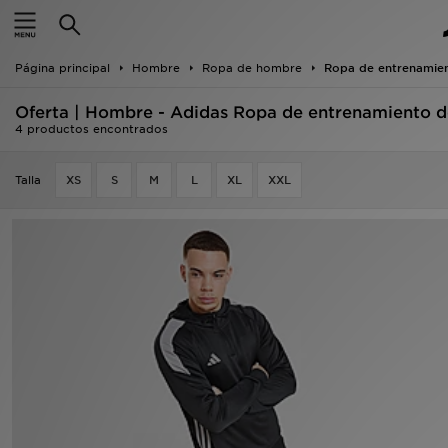
Hombre
Página principal
Hombre
Ropa de hombre
Ropa de entrenamien
Mujer
Oferta | Hombre - Adidas Ropa de entrenamiento d
Niños
4 productos encontrados
Accesorios
Talla
XS
S
M
L
XL
XXL
Estilo
Ver Marcas
Deportes & Fitness
JD Fútbol
Ofertas
TARJETA REGALO