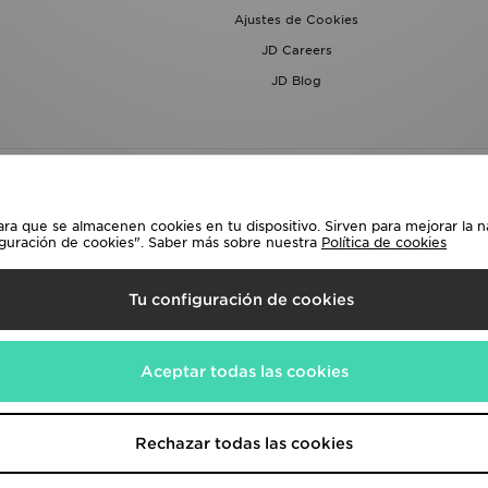
Ajustes de Cookies
JD Careers
JD Blog
ara que se almacenen cookies en tu dispositivo. Sirven para mejorar la n
iguración de cookies". Saber más sobre nuestra
Política de cookies
lecciona País
Tu configuración de cookies
siguientes formas de pago
Aceptar todas las cookies
a corporativa en
www.jdplc.com
Rechazar todas las cookies
rts, Todos los derechos reservados.