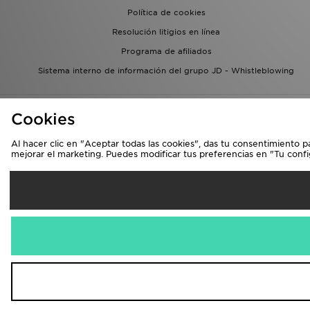
Política de cookies
Resolución litigios en línea
Programa de afiliados
Sistema interno de información del grupo JD - Whistleblowing
Cookies
Al hacer clic en "Aceptar todas las cookies", das tu consentimiento p
mejorar el marketing. Puedes modificar tus preferencias en "Tu conf
Se
España
Aceptamos las 
Visita nuestra págin
Copyright © 2026 JD Spo