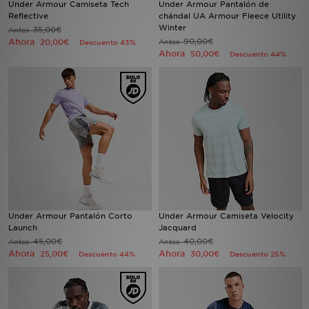
Under Armour Camiseta Tech
Under Armour Pantalón de
Reflective
chándal UA Armour Fleece Utility
Winter
35,00€
Antes
MI JD
Ahora
90,00€
20,00€
Antes
Descuento 43%
Ahora
50,00€
Descuento 44%
Under Armour Pantalón Corto
Under Armour Camiseta Velocity
Launch
Jacquard
45,00€
40,00€
Antes
Antes
Ahora
Ahora
25,00€
30,00€
Descuento 44%
Descuento 25%