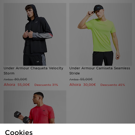
Under Armour Chaqueta Velocity
Under Armour Camiseta Seamless
Storm
Stride
80,00€
55,00€
Antes
Antes
Ahora
Ahora
55,00€
30,00€
Descuento 31%
Descuento 45%
Cookies