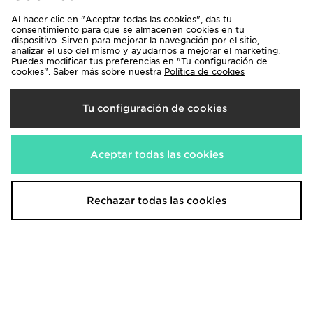
Al hacer clic en "Aceptar todas las cookies", das tu
consentimiento para que se almacenen cookies en tu
dispositivo. Sirven para mejorar la navegación por el sitio,
Under Armour Camiseta Vent
analizar el uso del mismo y ayudarnos a mejorar el marketing.
Geotessa
Puedes modificar tus preferencias en "Tu configuración de
cookies". Saber más sobre nuestra
Política de cookies
40,00€
Antes
Ahora
25,00€
Descuento 37%
Tu configuración de cookies
Descarga nuestra App
Compra las 24 h los 365 días al año con la App de JD. Recibe
Aceptar todas las cookies
información sobre las últimas novedades estés donde estés.
Rechazar todas las cookies
Darse de alta en la Newsletter
Regístrate