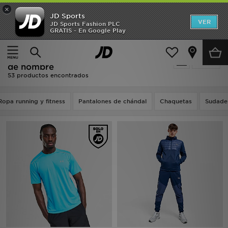
×
JD Sports
Hombre
VER
JD Sports Fashion PLC
GRATIS - En Google Play
Página principal
Hombre
Ropa de hombre
Mujer
Oferta | Hombre - Under Armour Ropa
Filtrar
Niños
de hombre
53 productos encontrados
Accesorios
Ropa running y fitness
Pantalones de chándal
Chaquetas
Sudade
Estilo
Ver Marcas
Deportes & Fitness
JD Fútbol
Ofertas
TARJETA REGALO