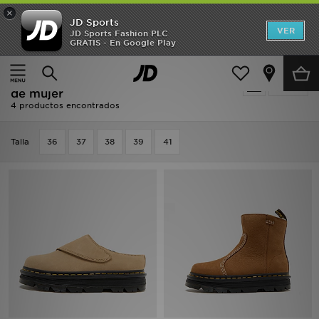
×
JD Sports
Hombre
VER
JD Sports Fashion PLC
GRATIS - En Google Play
Página principal
Mujer
Calzado de mujer
Mujer
Oferta | Mujer - Dr. Martens Calzado
Filtrar
Niños
de mujer
4 productos encontrados
Accesorios
Talla
36
37
38
39
41
Estilo
Ver Marcas
Deportes & Fitness
JD Fútbol
Ofertas
TARJETA REGALO