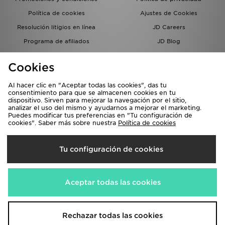
Política de cookies
Ajustes de Cookies
Resolución litigios en línea
JD Careers
Programa de afiliados
JD Blog
Sistema interno de información
del grupo JD - Whistleblowing
Cookies
Al hacer clic en "Aceptar todas las cookies", das tu
consentimiento para que se almacenen cookies en tu
dispositivo. Sirven para mejorar la navegación por el sitio,
analizar el uso del mismo y ayudarnos a mejorar el marketing.
Puedes modificar tus preferencias en "Tu configuración de
cookies". Saber más sobre nuestra
Política de cookies
Selecciona País
Tu configuración de cookies
España
Aceptamos las siguientes formas de pago
Aceptar todas las cookies
Visita nuestra página corporativa en
www.jdplc.com
Rechazar todas las cookies