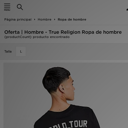
Hombre
Página principal
Hombre
Ropa de hombre
Mujer
Oferta | Hombre - True Religion Ropa de hombre
Niños
{productCount} producto encontrado
Accesorios
Talla
L
Estilo
Ver Marcas
Deportes & Fitness
JD Fútbol
Ofertas
TARJETA REGALO