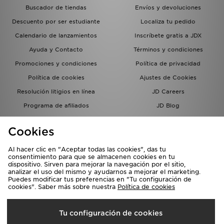
Buscador de tiendas
Envíos y devoluciones
Descuento por ser estudiante
Localiza tu pedido
Calendario de lanzamientos
Inscríbete gratis a JDX
Ayuda y Contacto
Términos y condiciones
Promociones y condiciones
Política de privacidad
Política de cookies
Ajustes de Cookies
Resolución litigios en línea
JD Careers
Programa de afiliados
JD Blog
Sistema interno de información
del grupo JD - Whistleblowing
Cookies
Al hacer clic en "Aceptar todas las cookies", das tu
consentimiento para que se almacenen cookies en tu
dispositivo. Sirven para mejorar la navegación por el sitio,
analizar el uso del mismo y ayudarnos a mejorar el marketing.
Puedes modificar tus preferencias en "Tu configuración de
cookies". Saber más sobre nuestra
Política de cookies
Selecciona País
Tu configuración de cookies
España