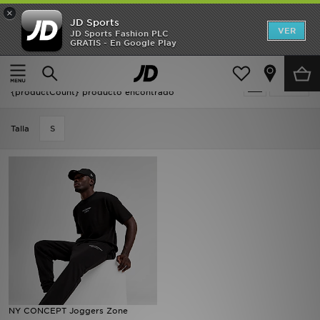
×
JD Sports
Hombre
VER
JD Sports Fashion PLC
GRATIS - En Google Play
Página principal
Hombre
Mujer
Oferta | Hombre - NY CONCEPT
Filtrar
Niños
{productCount} producto encontrado
Accesorios
Talla
S
Estilo
Ver Marcas
Deportes & Fitness
JD Fútbol
Ofertas
NY CONCEPT Joggers Zone
TARJETA REGALO