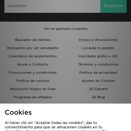
Regístrate
Ver en pantalla completa
Buscador de tiendas
Envíos y devoluciones
Descuento por ser estudiante
Localiza tu pedido
Calendario de lanzamientos
Inscríbete gratis a JDX
Ayuda y Contacto
Términos y condiciones
Promociones y condiciones
Política de privacidad
Política de cookies
Ajustes de Cookies
Resolución litigios en línea
JD Careers
Programa de afiliados
JD Blog
Sistema interno de información
del grupo JD - Whistleblowing
Cookies
Al hacer clic en "Aceptar todas las cookies", das tu
consentimiento para que se almacenen cookies en tu