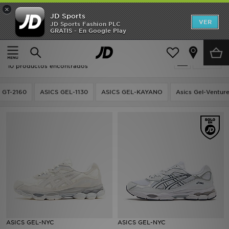
×
JD Sports
Hombre
VER
JD Sports Fashion PLC
GRATIS - En Google Play
Página principal
Hombre
Mujer
Hombre - ASICS Asics Gel
Filtrar
Niños
10 productos encontrados
Accesorios
 GT-2160
ASICS GEL-1130
ASICS GEL-KAYANO
Asics Gel-Ventur
Estilo
Ver Marcas
Deportes & Fitness
JD Fútbol
Ofertas
ASICS GEL-NYC
ASICS GEL-NYC
TARJETA REGALO